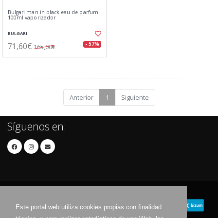
Bulgari man in black eau de parfum
100ml vaporizador
BULGARI
71,60€
- 57%
165,00€
Anterior
1
Siguiente
Síguenos en:
Este portal web utiliza cookies propias con finalidad