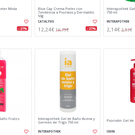
eter Mixta
Blue Cap Crema Pieles con
Interapothek Ge
Tendencia a Psoriasis y Dermatitis
750 ml
50g
CATALYSIS
INTERAPOTHEK
12,24€
2,14€
- 27%
- 27%
16,79€
2,93€
Baño Frutos
Interapothek Gel de Baño Avena y
Psorisdin Gel de
Germen de Trigo 750 ml
INTERAPOTHEK
ISDIN