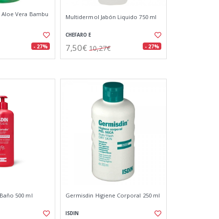
l Aloe Vera Bambu
Multidermol Jabón Liquido 750 ml
CHEFARO E
7,50€
- 27%
- 27%
10,27€
 Baño 500 ml
Germisdin Higiene Corporal 250 ml
ISDIN