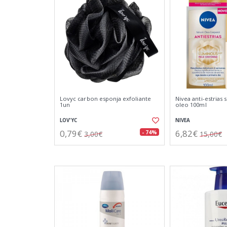
Lovyc carbon esponja exfoliante
Nivea anti-estrias
1un
oleo 100ml
LOV'YC
NIVEA
0,79€
6,82€
- 74%
3,00€
15,00€