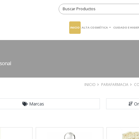
INICIO
ALTA COSMÉTICA
CUIDADO E HIGI
sonal
INICIO
PARAFARMACIA
CO
Marcas
Or