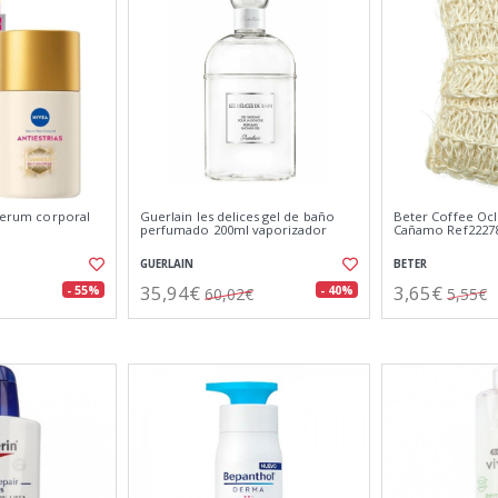
 serum corporal
Guerlain les delices gel de baño
Beter Coffee Ocl
perfumado 200ml vaporizador
Cañamo Ref2227
GUERLAIN
BETER
35,94€
3,65€
- 55%
- 40%
60,02€
5,55€