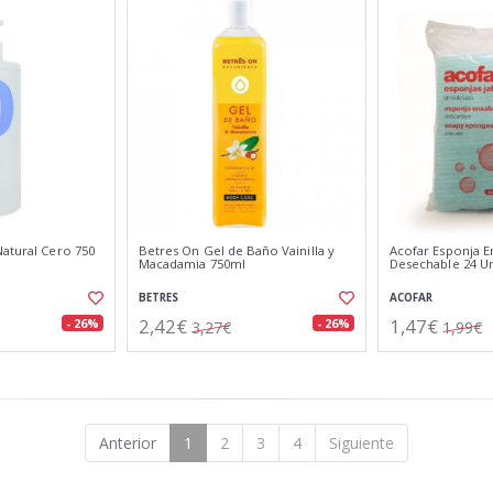
Natural Cero 750
Betres On Gel de Baño Vainilla y
Acofar Esponja 
Macadamia 750ml
Desechable 24 U
BETRES
ACOFAR
2,42€
1,47€
- 26%
- 26%
3,27€
1,99€
Anterior
1
2
3
4
Siguiente