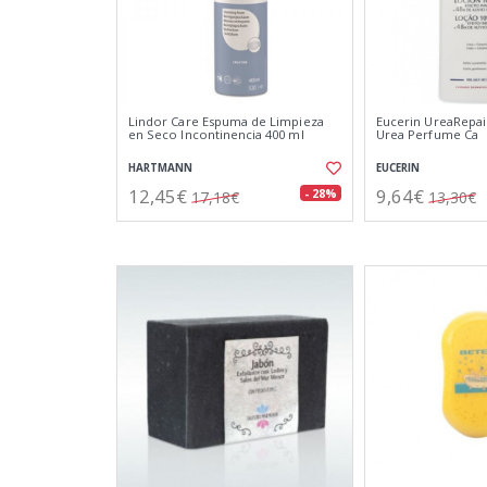
Lindor Care Espuma de Limpieza
Eucerin UreaRepai
en Seco Incontinencia 400 ml
Urea Perfume Ca
HARTMANN
EUCERIN
12,45€
9,64€
- 28%
17,18€
13,30€