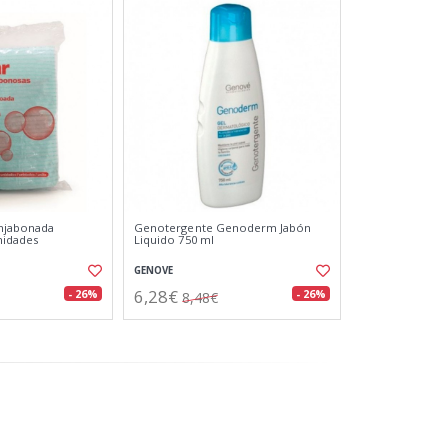
Enjabonada
Genotergente Genoderm Jabón
nidades
Liquido 750 ml
GENOVE
6,28€
- 26%
- 26%
8,48€