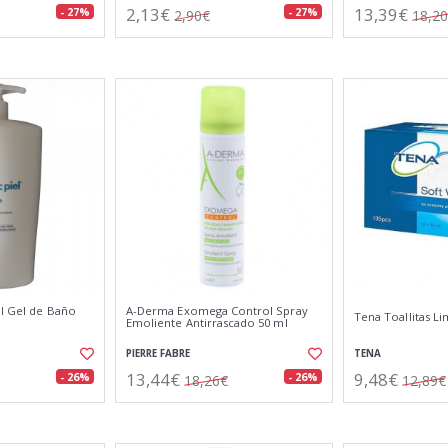
2,13€
13,39€
- 27%
- 27%
2,90€
18,2
el Gel de Baño
A-Derma Exomega Control Spray
Tena Toallitas L
Emoliente Antirrascado 50 ml
PIERRE FABRE
TENA
13,44€
9,48€
- 26%
- 26%
18,26€
12,89€