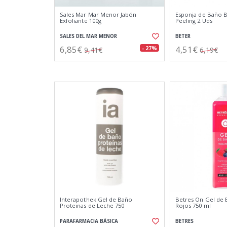
Sales Mar Mar Menor Jabón
Esponja de Baño B
Exfoliante 100g
Peeling 2 Uds
SALES DEL MAR MENOR
BETER
6,85€
4,51€
- 27%
9,41€
6,19€
Interapothek Gel de Baño
Betres On Gel de 
Proteinas de Leche 750
Rojos 750 ml
PARAFARMACIA BÁSICA
BETRES