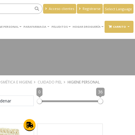
Acceso clientes
Registrarse
Powered by
Translate
ENE PERSONAL
PARAFARMACIA
PELUDITOS
HOGAR DROGUERÍA
CARRITO
SMÉTICA E HIGIENE
CUIDADO PIEL
HIGIENE PERSONAL
0
36
denar