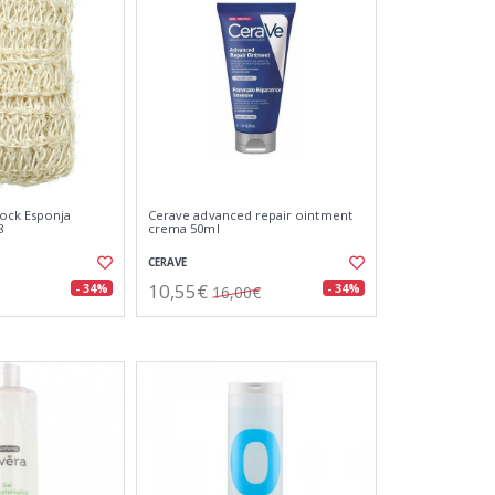
ock Esponja
Cerave advanced repair ointment
8
crema 50ml
CERAVE
10,55€
- 34%
- 34%
16,00€