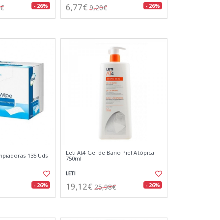
6,77€
- 26%
- 26%
0€
9,20€
Leti At4 Gel de Baño Piel Atópica
impiadoras 135 Uds
750ml
LETI
19,12€
- 26%
- 26%
25,98€