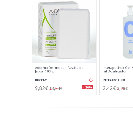
Aderma Dermopan Pastilla de
Interapothek Gel 
Jabón 100 g
ml Dosificador
DUCRAY
INTERAPOTHEK
9,82€
2,42€
- 26%
13,34€
3,28€