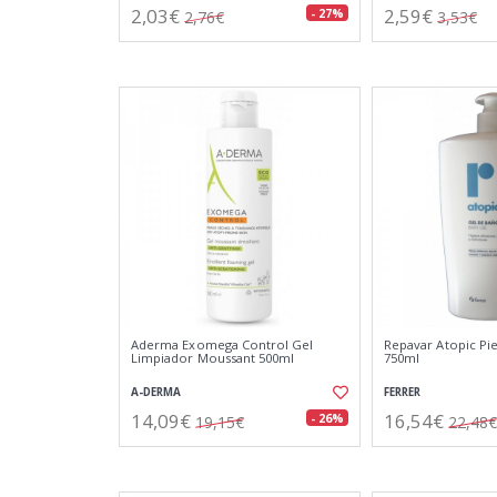
2,03€
2,59€
- 27%
2,76€
3,53€
Aderma Exomega Control Gel
Repavar Atopic Pi
Limpiador Moussant 500ml
750ml
A-DERMA
FERRER
14,09€
16,54€
- 26%
19,15€
22,48€