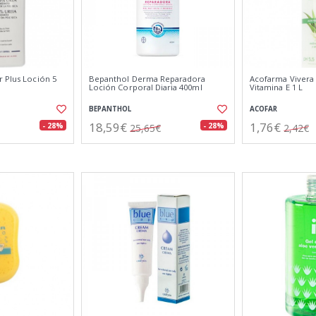
r Plus Loción 5
Bepanthol Derma Reparadora
Acofarma Vivera 
Loción Corporal Diaria 400ml
Vitamina E 1 L
BEPANTHOL
ACOFAR
18,59€
1,76€
- 28%
- 28%
25,65€
2,42€