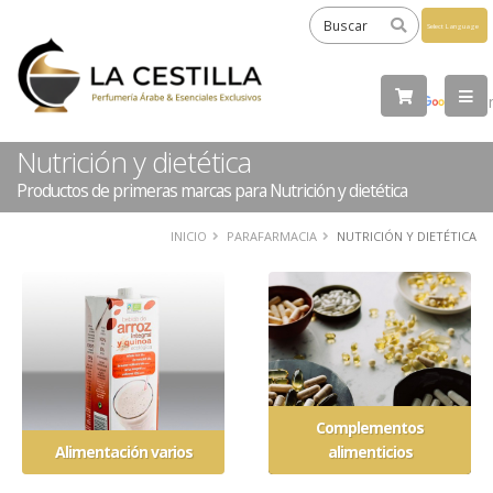
Powered
by
Tra
Nutrición y dietética
Productos de primeras marcas para Nutrición y dietética
INICIO
PARAFARMACIA
NUTRICIÓN Y DIETÉTICA
Complementos
Alimentación varios
alimenticios