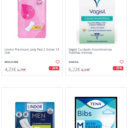
Lindor Premium Lady Pad 2 Gotas 14
Vagisil Cuidado Incontinencia
Uds
Toallitas Intimas
MOLICARE
VAGISIL
4,23€
6,22€
- 26%
- 25%
5,70€
8,34€