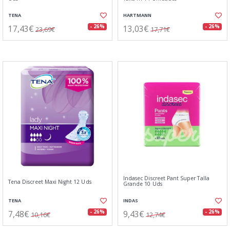
TENA
HARTMANN
17,43€
13,03€
- 26%
- 26%
23,69€
17,71€
Indasec Discreet Pant Super Talla
Tena Discreet Maxi Night 12 Uds
Grande 10 Uds
TENA
INDAS
7,48€
9,43€
- 26%
- 26%
10,16€
12,74€