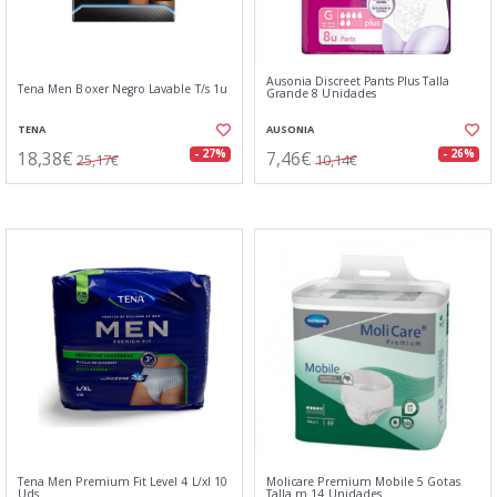
Ausonia Discreet Pants Plus Talla
Tena Men Boxer Negro Lavable T/s 1u
Grande 8 Unidades
TENA
AUSONIA
18,38€
7,46€
- 27%
- 26%
25,17€
10,14€
Tena Men Premium Fit Level 4 L/xl 10
Molicare Premium Mobile 5 Gotas
Uds
Talla m 14 Unidades