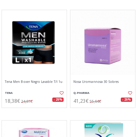
Tena Men Boxer Negro Lavable T/l 1u
Nosa Uromannosa 30 Sobres
TENA
Q-PHARMA
18,38€
41,23€
- 26%
- 26%
24,81€
55,64€