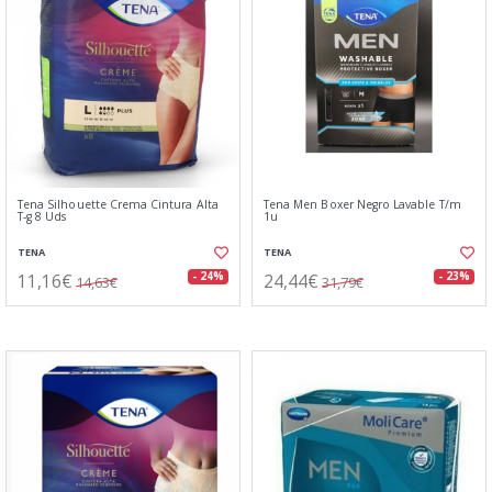
Tena Silhouette Crema Cintura Alta
Tena Men Boxer Negro Lavable T/m
T-g 8 Uds
1u
TENA
TENA
11,16€
24,44€
- 24%
- 23%
14,63€
31,79€