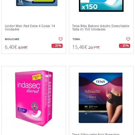
Lindor Men Pad Extra 4 Gotas 14
Tena Bibs Babero Adulto Desechable
Unidades
Talla m 150 Unidades
MOLICARE
TENA
6,40€
15,46€
- 25%
- 25%
8,58€
20,71€
Tena Silhouette Noir Braguitas