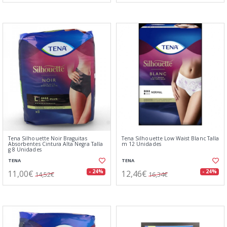
Tena Silhouette Noir Braguitas
Tena Silhouette Low Waist Blanc Talla
Absorbentes Cintura Alta Negra Talla
m 12 Unidades
g 8 Unidades
TENA
TENA
11,00€
12,46€
- 24%
- 24%
14,52€
16,34€