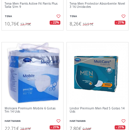
Tena Men Pants Active Fit Pants Plus
Tena Men Protector Absorbente Nivel
Talla S/m 9
3 16 Unidades
TENA
TENA
10,76€
8,26€
- 22%
- 21%
13,79€
10,51€
Molicare Premium Mobile 6 Gotas
Lindor Premium Men Pad 5 Gotas 14
Tm 14 Uds
Uds
HARTMANN
HARTMANN
22,71€
7,80€
- 21%
- 21%
28,87€
9,84€