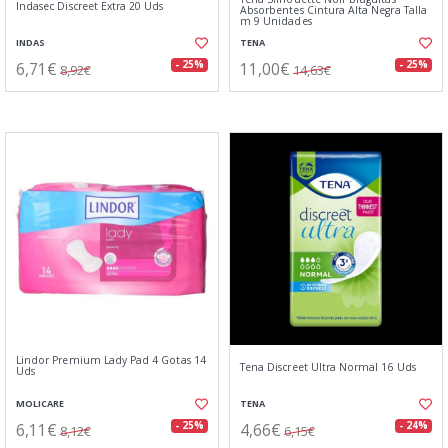
Indasec Discreet Extra 20 Uds
Absorbentes Cintura Alta Negra Talla
m 9 Unidades
INDAS
TENA
6,71€
11,00€
- 25%
- 25%
8,92€
14,63€
Lindor Premium Lady Pad 4 Gotas 14
Tena Discreet Ultra Normal 16 Uds
Uds
MOLICARE
TENA
6,11€
4,66€
- 25%
- 24%
8,12€
6,15€