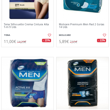
Tena Silhouette Crema Cintura Alta
Molicare Premium Men Pad 2 Gotas
T-m 9 Uds
14 Uds
TENA
MOLICARE
11,00€
5,89€
- 23%
- 22%
14,20€
7,55€