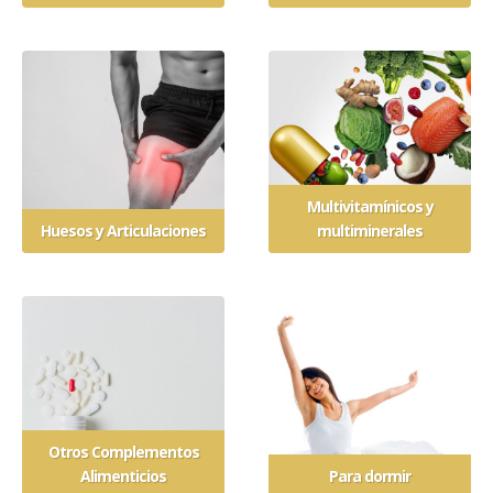
Multivitamínicos y
Huesos y Articulaciones
multiminerales
Otros Complementos
Alimenticios
Para dormir