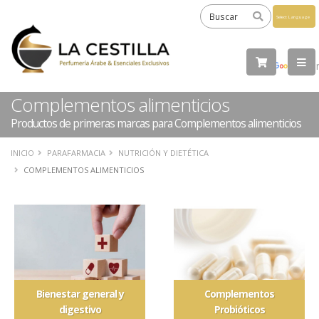
Powered
by
Tra
Complementos alimenticios
Productos de primeras marcas para Complementos alimenticios
INICIO
PARAFARMACIA
NUTRICIÓN Y DIETÉTICA
COMPLEMENTOS ALIMENTICIOS
Bienestar general y
Complementos
digestivo
Probióticos