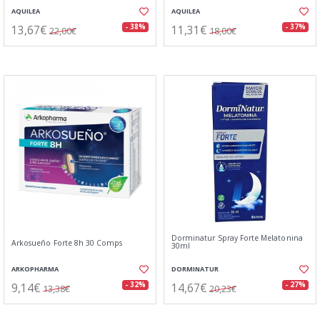
AQUILEA
AQUILEA
13,67€
11,31€
- 38%
- 37%
22,00€
18,00€
Dorminatur Spray Forte Melatonina
Arkosueño Forte 8h 30 Comps
30ml
ARKOPHARMA
DORMINATUR
9,14€
14,67€
- 32%
- 27%
13,38€
20,23€