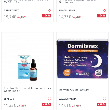
Mg 50 ml Esi
Gominolas
TREPAT DIET
ARKOPHARMA
19,74€
14,33€
- 26%
- 26%
26,82€
19,44€
Epaplus Sleepcare Melatonina Family
Dormitenex 60 Capsulas
Gotas Sabor
EPAPLUS
WALLAX FARMA
11,33€
14,01€
- 26%
- 26%
15,37€
18,92€