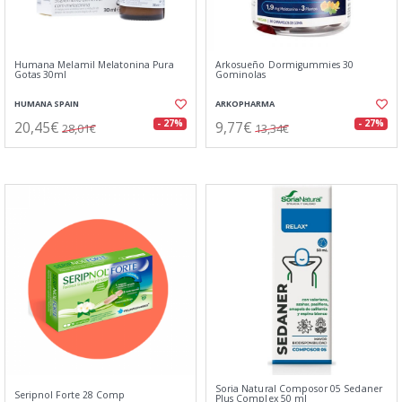
Humana Melamil Melatonina Pura
Arkosueño Dormigummies 30
Gotas 30ml
Gominolas
HUMANA SPAIN
ARKOPHARMA
20,45€
9,77€
- 27%
- 27%
28,01€
13,34€
Soria Natural Composor 05 Sedaner
Seripnol Forte 28 Comp
Plus Complex 50 ml