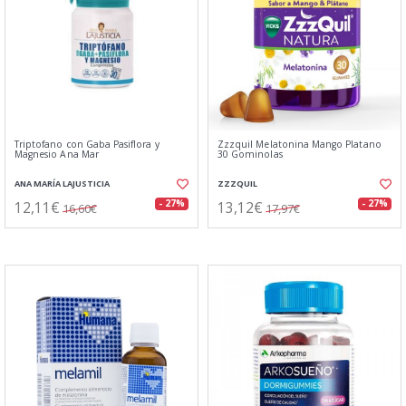
Triptofano con Gaba Pasiflora y
Zzzquil Melatonina Mango Platano
Magnesio Ana Mar
30 Gominolas
ANA MARÍA LAJUSTICIA
ZZZQUIL
12,11€
13,12€
- 27%
- 27%
16,60€
17,97€