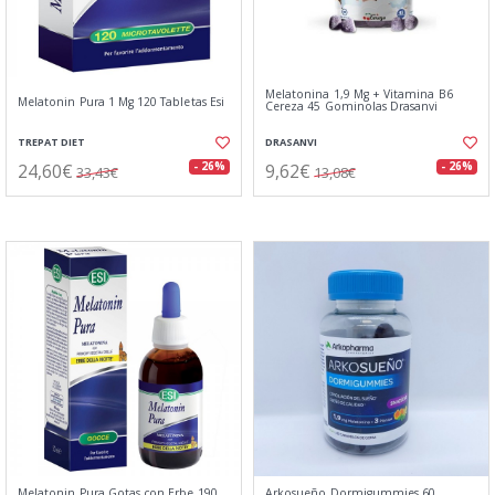
Melatonina 1,9 Mg + Vitamina B6
Melatonin Pura 1 Mg 120 Tabletas Esi
Cereza 45 Gominolas Drasanvi
TREPAT DIET
DRASANVI
24,60€
9,62€
- 26%
- 26%
33,43€
13,08€
Melatonin Pura Gotas con Erbe 190
Arkosueño Dormigummies 60