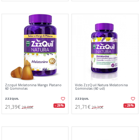
Zzzquil Melatonina Mango Platano
Vicks ZzzQuil Natura Melatonina
60 Gominolas
Gominolas (60 ud)
ZZZQUIL
ZZZQUIL
21,39€
21,71€
- 26%
- 26%
28,88€
29,30€