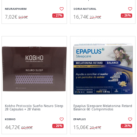
NEURAXPHARM
SORIA NATURAL
7,02€
16,74€
- 27%
- 26%
9,59€
22,76€
Kobho Protocolo Sueño Neuro Sleep
Epaplus Sleepcare Melatonina Retard
28 Capsulas + 28 Viales
Balance 60 Comprimidos
KOBHO
EPAPLUS
44,72€
15,06€
- 26%
- 26%
60,80€
20,47€