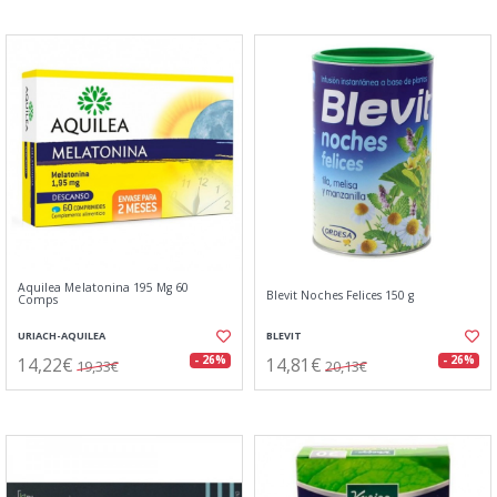
Aquilea Melatonina 195 Mg 60
Blevit Noches Felices 150 g
Comps
URIACH-AQUILEA
BLEVIT
14,22€
14,81€
- 26%
- 26%
19,33€
20,13€