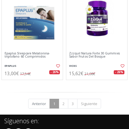
Epaplus Sleepcare Melatonina-
Zzzquil Natura Forte 30 Gummies
triptofano 60 Comprimidos
Sabor Frutos Del Bosque
EPAPLUS
VICKS
13,00€
15,62€
- 26%
- 26%
17,54€
21,08€
Anterior
1
2
3
Siguiente
Síguenos en: