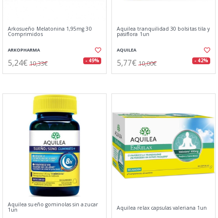
Arkosueño Melatonina 1,95mg 30
Aquilea tranquilidad 30 bolsitas tila y
Comprimidos
pasiflora 1un
ARKOPHARMA
AQUILEA
5,24€
5,77€
- 49%
- 42%
10,33€
10,00€
Aquilea sueño gominolas sin azucar
Aquilea relax capsulas valeriana 1un
1un