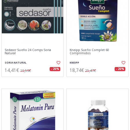
Sedasor Sueño 24 Comps Soria
Kneipp Sueño Complet 60
Natural
Comprimidos
SORIA NATURAL
KNEIPP
14,41€
18,74€
- 26%
- 26%
19,59€
25,47€