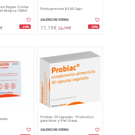
um Repair Crema
Photoprevent B3 60 Caps
iel Atópica 100ml
GALENICUM DERMA
11,19€
- 24%
- 26%
0€
15,10€
Probiac 30 Capsulas - Probiotico
sulas
para Acne y Piel Grasa
GALENICUM DERMA