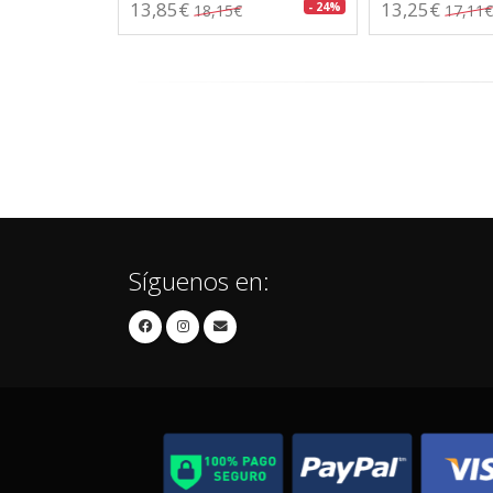
13,85€
13,25€
- 24%
18,15€
17,11€
Síguenos en: