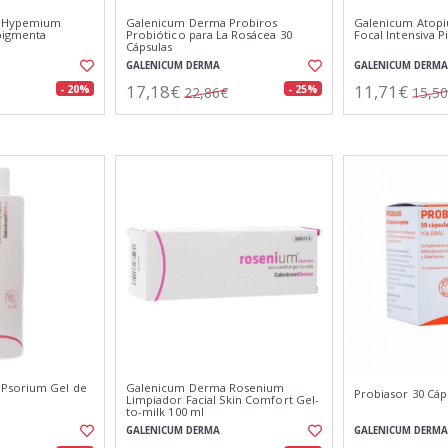
a Hypemium
Galenicum Derma Probiros
Galenicum Atopi
pigmenta
Probiótico para La Rosácea 30
Focal Intensiva P
Cápsulas
GALENICUM DERMA
GALENICUM DERMA
17,18€
11,71€
- 20%
- 25%
22,86€
15,5
Psorium Gel de
Galenicum Derma Rosenium
Probiasor 30 Cáp
Limpiador Facial Skin Comfort Gel-
to-milk 100 ml
GALENICUM DERMA
GALENICUM DERMA