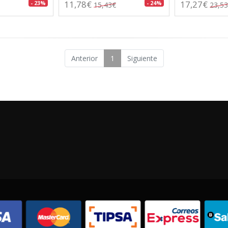
11,78€
17,27€
- 23%
- 24%
15,43€
23,5
Anterior
1
Siguiente