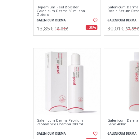
Hypemium Peel Booster
Galenicum Derm
Galenicum Derma 30 ml con
Doble Serum Des
Gotero
GALENICUM DERMA
GALENICUM DERMA
13,85€
30,01€
- 23%
18,02€
37,55€
Galenicum Derma Psorium
Galenicum Derma 
Psobalance Champú 200 ml
Baño 400ml
GALENICUM DERMA
GALENICUM DERMA