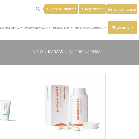
Acceso clientes
Registrarse
Powered by
Translate
ENE PERSONAL
PARAFARMACIA
PELUDITOS
HOGAR DROGUERÍA
CARRITO
INICIO
MARCAS
GALENICUM DERMA