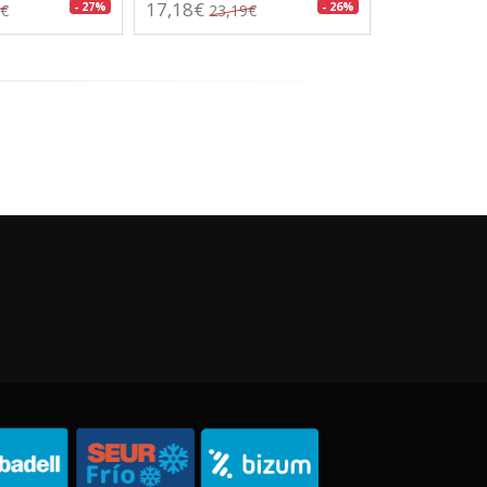
17,18€
- 27%
- 26%
3€
23,19€