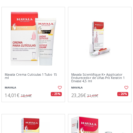
Mavala Crema Cuticulas 1 Tubo 15
Mavala Scientifique K+ Applicator
ml
Endurecedor de Uñas Pro Keratin 1
Envase 4,5 ml
MAVALA
MAVALA
14,01€
23,26€
- 25%
- 26%
18,64€
31,63€