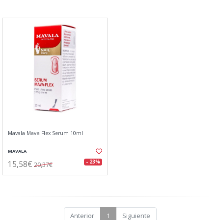
Mavala Mava Flex Serum 10ml
MAVALA
15,58€
- 23%
20,37€
Anterior
1
Siguiente