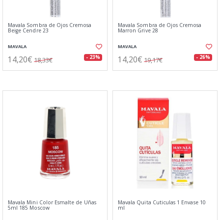
Mavala Sombra de Ojos Cremosa
Mavala Sombra de Ojos Cremosa
Beige Cendre 23
Marron Grive 28
MAVALA
MAVALA
14,20€
14,20€
- 23%
- 26%
18,33€
19,17€
Mavala Mini Color Esmalte de Uñas
Mavala Quita Cuticulas 1 Envase 10
5ml 185 Moscow
ml