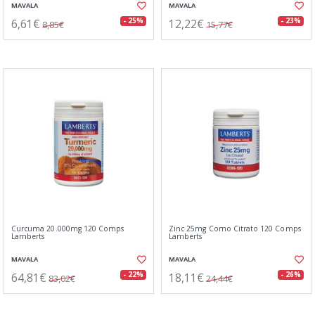
MAVALA
MAVALA
6,61€
12,22€
- 25%
- 23%
8,85€
15,77€
Curcuma 20.000mg 120 Comps
Zinc 25mg Como Citrato 120 Comps
Lamberts
Lamberts
MAVALA
MAVALA
64,81€
18,11€
- 22%
- 26%
83,02€
24,44€