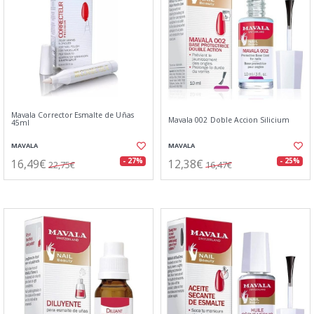
Mavala Corrector Esmalte de Uñas
Mavala 002 Doble Accion Silicium
45ml
MAVALA
MAVALA
16,49€
12,38€
- 27%
- 25%
22,75€
16,47€