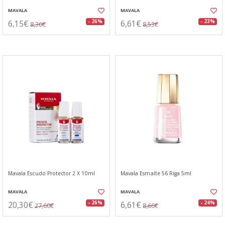
MAVALA
MAVALA
6,15€
6,61€
- 26%
- 23%
8,36€
8,53€
Mavala Escudo Protector 2 X 10ml
Mavala Esmalte 56 Riga 5ml
MAVALA
MAVALA
20,30€
6,61€
- 26%
- 24%
27,60€
8,66€