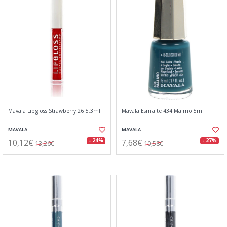
Mavala Lipgloss Strawberry 26 5,3ml
Mavala Esmalte 434 Malmo 5ml
MAVALA
MAVALA
10,12€
7,68€
- 24%
- 27%
13,26€
10,58€