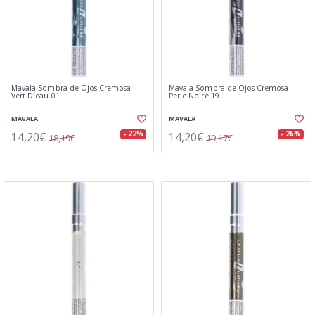
Mavala Sombra de Ojos Cremosa
Mavala Sombra de Ojos Cremosa
Vert D´eau 01
Perle Noire 19
MAVALA
MAVALA
14,20€
14,20€
- 22%
- 26%
18,19€
19,17€