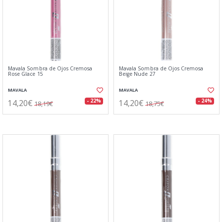
Mavala Sombra de Ojos Cremosa
Mavala Sombra de Ojos Cremosa
Rose Glace 15
Beige Nude 27
MAVALA
MAVALA
14,20€
14,20€
- 22%
- 24%
18,19€
18,75€