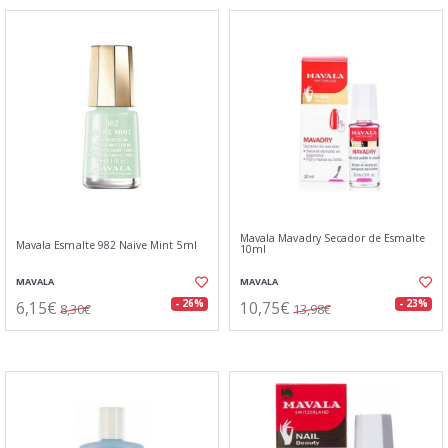
Mavala Mavadry Secador de Esmalte
Mavala Esmalte 982 Naive Mint 5ml
10ml
MAVALA
MAVALA
6,15€
10,75€
- 26%
- 23%
8,30€
13,98€