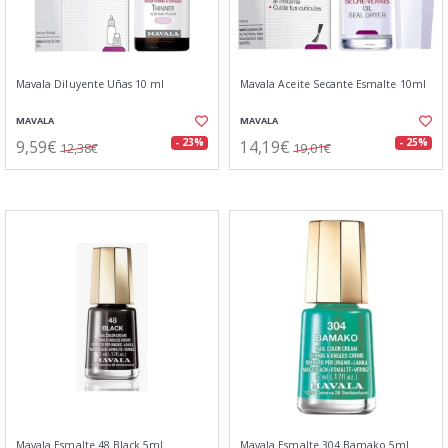
Mavala Diluyente Uñas 10 ml
Mavala Aceite Secante Esmalte 10ml
MAVALA
MAVALA
9,59€
14,19€
- 23%
- 25%
12,38€
19,01€
Mavala Esmalte 48 Black 5ml
Mavala Esmalte 304 Bamako 5ml