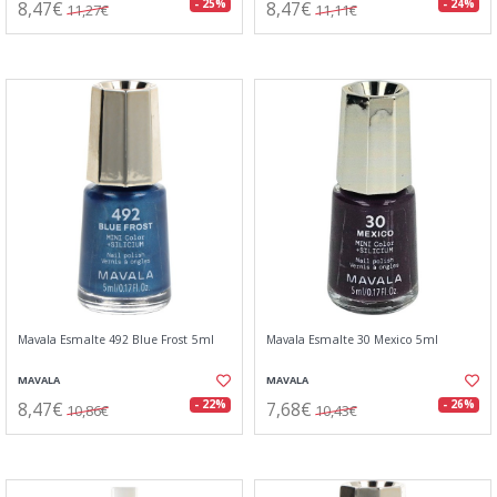
8,47€
8,47€
- 25%
- 24%
11,27€
11,11€
Mavala Esmalte 492 Blue Frost 5ml
Mavala Esmalte 30 Mexico 5ml
MAVALA
MAVALA
8,47€
7,68€
- 22%
- 26%
10,86€
10,43€