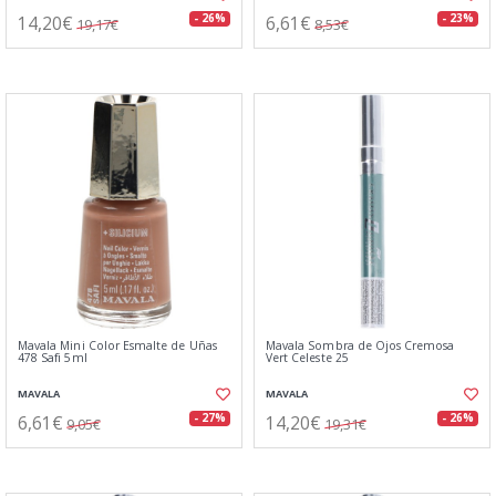
14,20€
6,61€
- 26%
- 23%
19,17€
8,53€
Mavala Mini Color Esmalte de Uñas
Mavala Sombra de Ojos Cremosa
478 Safi 5ml
Vert Celeste 25
MAVALA
MAVALA
6,61€
14,20€
- 27%
- 26%
9,05€
19,31€