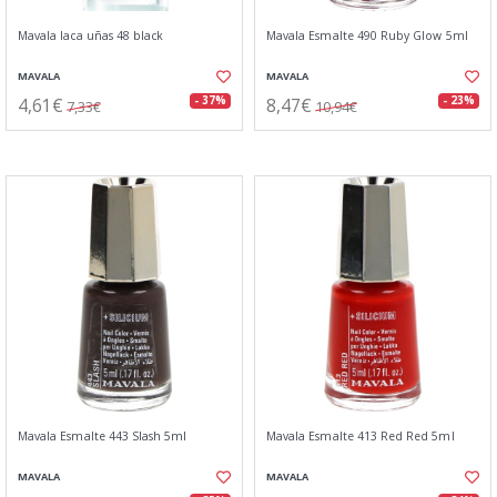
Mavala laca uñas 48 black
Mavala Esmalte 490 Ruby Glow 5ml
MAVALA
MAVALA
4,61€
8,47€
- 37%
- 23%
7,33€
10,94€
Mavala Esmalte 443 Slash 5ml
Mavala Esmalte 413 Red Red 5ml
MAVALA
MAVALA